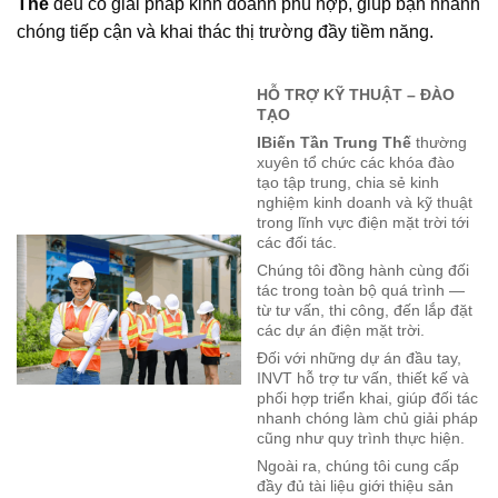
Thế
đều có giải pháp kinh doanh phù hợp, giúp bạn nhanh
chóng tiếp cận và khai thác thị trường đầy tiềm năng.
HỖ TRỢ KỸ THUẬT – ĐÀO
TẠO
IBiến Tần Trung Thế
thường
xuyên tổ chức các khóa đào
tạo tập trung, chia sẻ kinh
nghiệm kinh doanh và kỹ thuật
trong lĩnh vực điện mặt trời tới
các đối tác.
Chúng tôi đồng hành cùng đối
tác trong toàn bộ quá trình —
từ tư vấn, thi công, đến lắp đặt
các dự án điện mặt trời.
Đối với những dự án đầu tay,
INVT hỗ trợ tư vấn, thiết kế và
phối hợp triển khai, giúp đối tác
nhanh chóng làm chủ giải pháp
cũng như quy trình thực hiện.
Ngoài ra, chúng tôi cung cấp
đầy đủ tài liệu giới thiệu sản