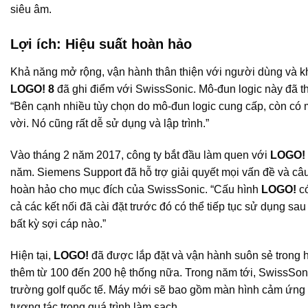
siêu âm.
Lợi ích: Hiệu suất hoàn hảo
Khả năng mở rộng, vận hành thân thiện với người dùng và kh
LOGO! 8
đã ghi điểm với SwissSonic. Mô-đun logic này đã th
“Bên cạnh nhiều tùy chọn do mô-đun logic cung cấp, còn có 
vời. Nó cũng rất dễ sử dụng và lập trình.”
Vào tháng 2 năm 2017, công ty bắt đầu làm quen với
LOGO!
năm. Siemens Support đã hỗ trợ giải quyết mọi vấn đề và câu 
hoàn hảo cho mục đích của SwissSonic. “Cấu hình
LOGO!
có
cả các kết nối đã cài đặt trước đó có thể tiếp tục sử dụng sau
bất kỳ sợi cáp nào.”
Hiện tại,
LOGO!
đã được lắp đặt và vận hành suôn sẻ trong h
thêm từ 100 đến 200 hệ thống nữa. Trong năm tới, SwissSonic
trường golf quốc tế. Máy mới sẽ bao gồm màn hình cảm ứng tí
tương tác trong quá trình làm sạch.