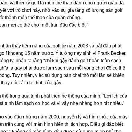
àn, và thời kỳ golf là môn thể thao dành cho người giàu đã
yết với trò chơi này, nhờ vào sự gia tăng số lượng sân golf
trở thành môn thể thao của quần chúng.
ạn mới có thể chơi một trận đấu đặc biệt.”
nhận thấy tiềm năng của golf từ năm 2003 và bắt đầu phát
 golf khoảng 15 năm trước. Ý tưởng nảy sinh vì Frank Becker,
ng ty, nhận ra rằng “chỉ khi gậy đánh golf hoàn toàn sạch
nghĩa là gậy phải được làm sạch sau mỗi vòng chơi để có thể
óng. Tuy nhiên, việc sử dụng bàn chải thô mỗi lần sẽ khiến
thay đổi các đặc tính của gậy.
thể trong quá trình phát triển hệ thống của mình. “Lợi ích của
á trình làm sạch cơ học và vì vậy nhẹ nhàng hơn rất nhiều.”
tạo vào đầu những năm 2000, nguyên lý và hình thức của máy
trên cùng với màn hình hiển thị tích hợp. Điều gì đặc biệt
ó hoặc không có màn hình, đều được sử dụng miễn phí cho