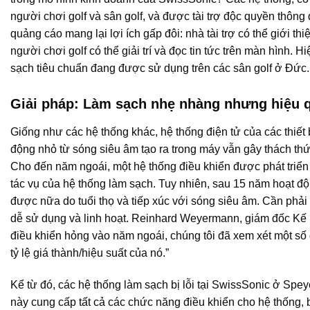
người chơi golf và sân golf, và được tài trợ độc quyền thôn
quảng cáo mang lại lợi ích gấp đôi: nhà tài trợ có thể giới th
người chơi golf có thể giải trí và đọc tin tức trên màn hình
sạch tiêu chuẩn đang được sử dụng trên các sân golf ở Đức.
Giải pháp: Làm sạch nhẹ nhàng nhưng hiệu 
Giống như các hệ thống khác, hệ thống điện tử của các thiết b
động nhỏ từ sóng siêu âm tạo ra trong máy vẫn gây thách thức
Cho đến năm ngoái, một hệ thống điều khiển được phát triển 
tác vụ của hệ thống làm sạch. Tuy nhiên, sau 15 năm hoạt độ
được nữa do tuổi thọ và tiếp xúc với sóng siêu âm. Cần phải
dễ sử dụng và linh hoạt. Reinhard Weyermann, giám đốc Kế ho
điều khiển hỏng vào năm ngoái, chúng tôi đã xem xét một số 
tỷ lệ giá thành/hiệu suất của nó.”
Kể từ đó, các hệ thống làm sạch bị lỗi tại SwissSonic ở Sp
này cung cấp tất cả các chức năng điều khiển cho hệ thống,