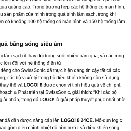
g qua quảng cáo. Trong trường hợp các hệ thống có màn hình,
iệu sản phẩm của mình trong quá trình làm sạch, trong khi
. Hiện có khoảng 100 hệ thống có màn hình và 150 hệ thống làm
quả bằng sóng siêu âm
ị làm sạch ít thay đổi trong suốt nhiều năm qua, và các rung
 lớn đối với hệ thống điện tử.
riêng cho SwissSonic đã thực hiện đáng tin cậy tất cả các
ng, các bộ vi xử lý trong bộ điều khiển không còn sử dụng
 thay thế và
LOGO! 8
được chọn vì tính hiệu quả về chi phí,
ạch & Phát triển tại SwissSonic, giải thích: “Khi các bộ
giải pháp, trong đó
LOGO!
là giải pháp thuyết phục nhất nhờ
eyer đã dần được nâng cấp lên
LOGO! 8 24CE
. Mô-đun logic
 bao gồm điều chỉnh nhiệt độ bồn nước và điều khiển sóng