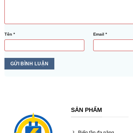
Tên
*
Email
*
SẢN PHẨM
Biến tần đa năng