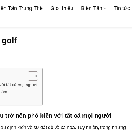
iến Tần Trung Thế
Giới thiệu
Biến Tần
Tin tức
 golf
với tất cả mọi người
u âm
u trở nên phổ biến với tất cả mọi người
iều định kiến về sự đắt đỏ và xa hoa. Tuy nhiên, trong những