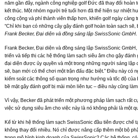
năm gần đây, ngành công nghiệp golf Đức đã thay đổi hoàn to
kết thúc. Một nhóm người trẻ tuổi hơn đã thể hiện sự nhiệt hu
công cộng và phí thành viên thấp hơn, khiến golf ngày càng 
“Chỉ khi bạn có những cây gậy đánh golf hoàn toàn sạch sẽ, b
Frank Becker, Đại diện và đồng sáng lập SwissSonic GmbH.
Frank Becker, Đại diện và đồng sáng lập SwissSonic GmbH, 
triển và tiếp thị các hệ thống làm sạch siêu âm cho gậy đánh
đại diện được ủy quyền và một trong những người sáng lập cô
sẽ, bạn mới có thể chơi một trận đấu đặc biệt.” Điều này có 
kiểm soát các thông số quan trọng như hướng và tốc độ của b
bề mặt gậy đánh golf bị mài mòn liên tục – điều này cũng làm 
Vì vậy, Becker đã phát triển một phương pháp làm sạch rất cụ 
việc sử dụng siêu âm cho việc này là nó không phải là một qu
Kể từ khi hệ thống làm sạch SwissSonic đầu tiên được chế 
không thay đổi nhiều. Nó chỉ được nâng cấp thêm một bộ phận 
trong mô hình kinh doanh của SwissSonic? Các hệ thống, c