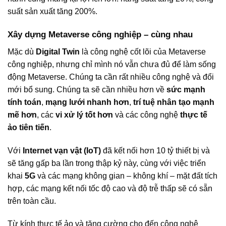
suất sản xuất tăng 200%.
Xây dựng Metaverse công nghiệp – cùng nhau
Mặc dù
Digital Twin
là công nghệ cốt lõi của Metaverse
công nghiệp, nhưng chỉ mình nó vẫn chưa đủ để làm sống
động Metaverse. Chúng ta cần rất nhiều công nghệ và đổi
mới bổ sung. Chúng ta sẽ cần nhiều hơn về
sức mạnh
tính toán
,
mạng lưới nhanh hơn
,
trí tuệ nhân tạo mạnh
mẽ hơn
, các
vi xử lý tốt hơn
và các công nghệ
thực tế
ảo tiên tiến
.
Với
Internet vạn vật (IoT)
đã kết nối hơn 10 tỷ thiết bị và
sẽ tăng gấp ba lần trong thập kỷ này, cùng với việc triển
khai
5G
và các mạng không gian – không khí – mặt đất tích
hợp, các mạng kết nối tốc độ cao và độ trễ thấp sẽ có sẵn
trên toàn cầu.
Từ kính thực tế ảo và tăng cường cho đến công nghệ