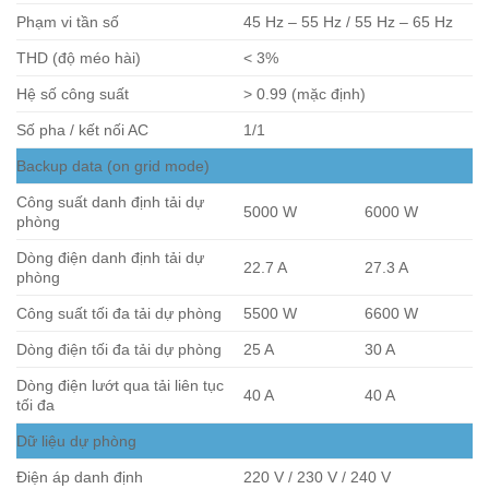
Phạm vi tần số
45 Hz – 55 Hz / 55 Hz – 65 Hz
THD (độ méo hài)
< 3%
Hệ số công suất
> 0.99 (mặc định)
Số pha / kết nối AC
1/1
Backup data (on grid mode)
Công suất danh định tải dự
5000 W
6000 W
phòng
Dòng điện danh định tải dự
22.7 A
27.3 A
phòng
Công suất tối đa tải dự phòng
5500 W
6600 W
Dòng điện tối đa tải dự phòng
25 A
30 A
Dòng điện lướt qua tải liên tục
40 A
40 A
tối đa
Dữ liệu dự phòng
Điện áp danh định
220 V / 230 V / 240 V