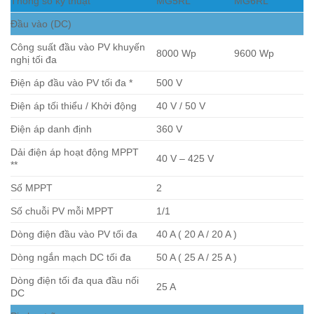
Thông số kỹ thuật
MG5RL
MG6RL
Đầu vào (DC)
Công suất đầu vào PV khuyến
8000 Wp
9600 Wp
nghị tối đa
Điện áp đầu vào PV tối đa *
500 V
Điện áp tối thiểu / Khởi động
40 V / 50 V
Điện áp danh định
360 V
Dải điện áp hoạt động MPPT
40 V – 425 V
**
Số MPPT
2
Số chuỗi PV mỗi MPPT
1/1
Dòng điện đầu vào PV tối đa
40 A ( 20 A / 20 A )
Dòng ngắn mạch DC tối đa
50 A ( 25 A / 25 A )
Dòng điện tối đa qua đầu nối
25 A
DC