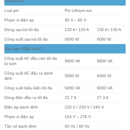
Pin lưu trữ
Loại pin
Pin Lithium-ion
Phạm vị điện áp
40 V – 60 V
Dòng sạc/xả tối đa
120 A / 120 A
135 A / 135 A
Công suất sạc/xả tối đa
5000 W
6000 W
Đầu vào / Đầu ra AC
Công suất AC đầu vào tối đa
8800 VA
8800 VA
từ lưới
Công suất AC đầu ra danh
5000 W
6000 W
định
Công suất biểu kiến tối đa
5000 VA
6000 VA
Dòng điện đầu ra tối đa
22.7 A
27.3 A
Điện áp danh định
220 V / 230 V / 240 V
Phạm vị điện áp
154 V – 276 V
Tần số danh định
50 Hz / 60 Hz