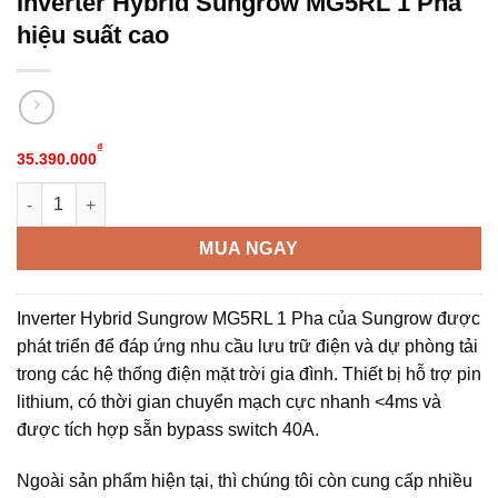
Inverter Hybrid Sungrow MG5RL 1 Pha
hiệu suất cao
₫
35.390.000
Inverter Hybrid Sungrow MG5RL 1 Pha hiệu suất cao số lượng
Alternative:
MUA NGAY
Inverter Hybrid Sungrow MG5RL 1 Pha của Sungrow được
phát triển để đáp ứng nhu cầu lưu trữ điện và dự phòng tải
trong các hệ thống điện mặt trời gia đình. Thiết bị hỗ trợ pin
lithium, có thời gian chuyển mạch cực nhanh <4ms và
được tích hợp sẵn bypass switch 40A.
Ngoài sản phẩm hiện tại, thì chúng tôi còn cung cấp nhiều