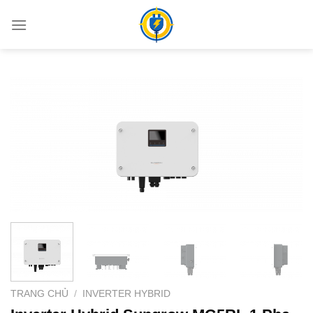
Bỏ
qua
nội
dung
TRANG CHỦ
/
INVERTER HYBRID