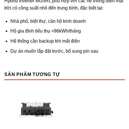
Hybrid Inverter MG5RL phù hợp với các hệ thống điện mặt
trời có công suất nhỏ đến trung bình, đặc biệt tại:
Nhà phố, biệt thự, căn hộ kinh doanh
Hộ gia đình tiêu thụ >96kWh/tháng
Hệ thống cần backup khi mất điện
Dự án muốn lắp đặt trước, bổ sung pin sau
SẢN PHẨM TƯƠNG TỰ