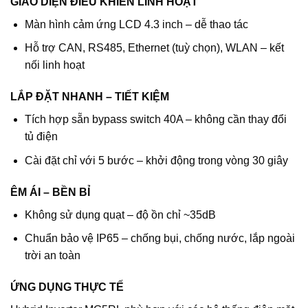
GIAO DIỆN ĐIỀU KHIỂN LINH HOẠT
Màn hình cảm ứng LCD 4.3 inch – dễ thao tác
Hỗ trợ CAN, RS485, Ethernet (tuỳ chọn), WLAN – kết
nối linh hoạt
LẮP ĐẶT NHANH – TIẾT KIỆM
Tích hợp sẵn bypass switch 40A – không cần thay đổi
tủ điện
Cài đặt chỉ với 5 bước – khởi động trong vòng 30 giây
ÊM ÁI – BỀN BỈ
Không sử dụng quạt – độ ồn chỉ ~35dB
Chuẩn bảo vệ IP65 – chống bụi, chống nước, lắp ngoài
trời an toàn
ỨNG DỤNG THỰC TẾ