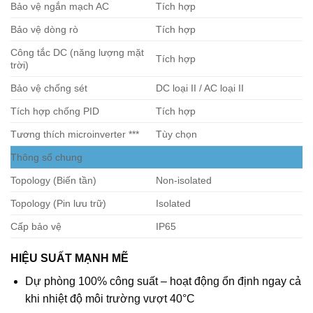
Bảo vệ ngắn mạch AC
Tích hợp
Bảo vệ dòng rò
Tích hợp
Công tắc DC (năng lượng mặt
Tích hợp
trời)
Bảo vệ chống sét
DC loại II / AC loại II
Tích hợp chống PID
Tích hợp
Tương thích microinverter ***
Tùy chọn
Thông số chung
Topology (Biến tần)
Non-isolated
Topology (Pin lưu trữ)
Isolated
Cấp bảo vệ
IP65
HIỆU SUẤT MẠNH MẼ
Dự phòng 100% công suất – hoạt động ổn định ngay cả
khi nhiệt độ môi trường vượt 40°C