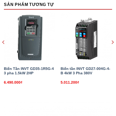
SẢN PHẨM TƯƠNG TỰ
Biến Tần INVT GD35-1R5G-4
Biến tần INVT GD27-004G-4-
3 pha 1.5kW 2HP
B 4kW 3 Pha 380V
6.490.000
₫
5.011.200
₫