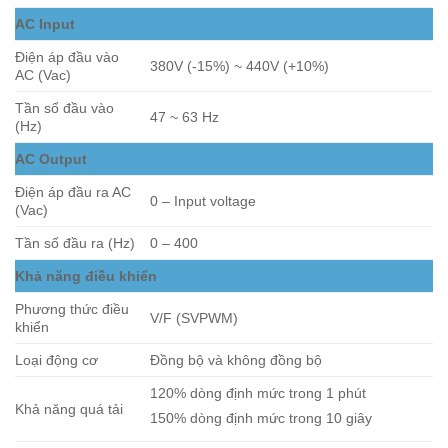
AC Input
Điện áp đầu vào
380V (-15%) ~ 440V (+10%)
AC (Vac)
Tần số đầu vào
47 ~ 63 Hz
(Hz)
AC Output
Điện áp đầu ra AC
0 – Input voltage
(Vac)
Tần số đầu ra (Hz)
0 – 400
Khả năng điều khiển
Phương thức điều
V/F (SVPWM)
khiển
Loại động cơ
Đồng bộ và không đồng bộ
120% dòng định mức trong 1 phút
Khả năng quá tải
150% dòng định mức trong 10 giây