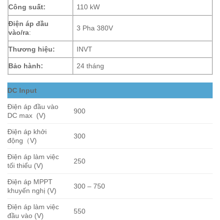
Công suất:
110 kW
Điện áp đầu
3 Pha 380V
vào/ra
:
Thương hiệu:
INVT
Bảo hành:
24 tháng
DC Input
Điện áp đầu vào
900
DC max (V)
Điện áp khởi
300
động（V)
Điện áp làm việc
250
tối thiểu (V)
Điện áp MPPT
300 – 750
khuyến nghị (V)
Điện áp làm việc
550
đầu vào (V)