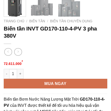
TRANG CHỦ
/
BIẾN TẦN
/
BIẾN TẦN CHUYÊN DỤNG
Biến tần INVT GD170-110-4-PV 3 pha
380V
₫
72.611.000
Biến tần INVT GD170-110-4-PV 3 pha 380V số lượng
Alternative:
MUA NGAY
Biến tần Bơm Nước Năng Lượng Mặt Trời
GD170-110-4-
PV
của INVT được thiết kế để tối ưu hóa hiệu quả vận