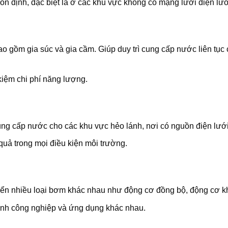
n định, đặc biệt là ở các khu vực không có mạng lưới điện lướ
o gồm gia súc và gia cầm. Giúp duy trì cung cấp nước liên tụ
 kiệm chi phí năng lượng.
ng cấp nước cho các khu vực hẻo lánh, nơi có nguồn điện lướ
u quả trong mọi điều kiện môi trường.
iển nhiều loại bơm khác nhau như động cơ đồng bộ, động cơ 
ngành công nghiệp và ứng dụng khác nhau.