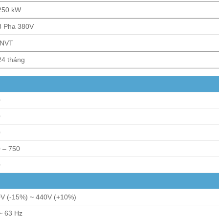
250 kW
3 Pha 380V
INVT
24 tháng
0
0
0
 – 750
0
V (-15%) ~ 440V (+10%)
~ 63 Hz