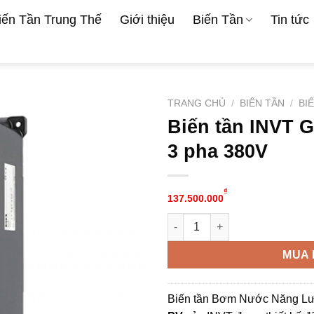
iến Tần Trung Thế
Giới thiệu
Biến Tần
Tin tức
TRANG CHỦ
/
BIẾN TẦN
/
BI
Biến tần INVT 
3 pha 380V
₫
137.500.000
Biến tần INVT GD170-250-4-PV
Alternative:
MUA 
Biến tần Bơm Nước Năng Lư