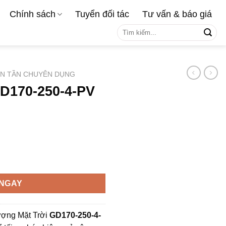
Chính sách
Tuyển đối tác
Tư vấn & báo giá
Tìm
kiếm:
ẾN TẦN CHUYÊN DỤNG
GD170-250-4-PV
 3 pha 380V số lượng
NGAY
ợng Mặt Trời
GD170-250-4-