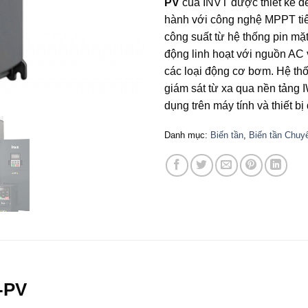
PV
của INVT được thiết kế để
hành với công nghệ MPPT tiên 
công suất từ hệ thống pin mặt 
động linh hoạt với nguồn AC
các loại động cơ bơm. Hệ thố
giám sát từ xa qua nền tảng
dụng trên máy tính và thiết bị
Danh mục:
Biến tần
,
Biến tần Chuy
-PV