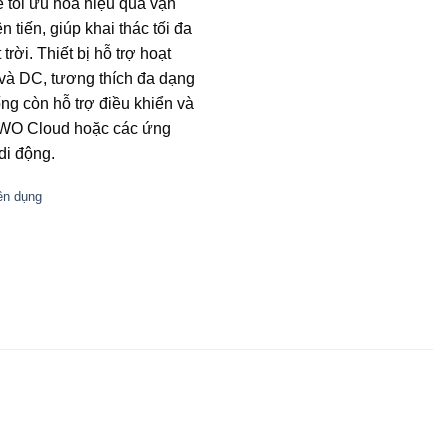
 tối ưu hóa hiệu quả vận
tiến, giúp khai thác tối đa
trời. Thiết bị hỗ trợ hoạt
 và DC, tương thích đa dạng
ng còn hỗ trợ điều khiển và
 IWO Cloud hoặc các ứng
 di động.
ên dụng