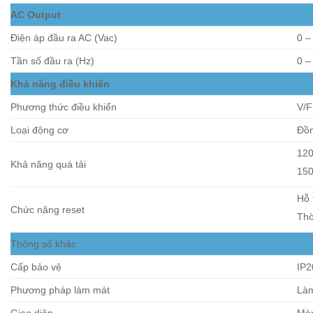
AC Output
Điện áp đầu ra AC (Vac)
0 –
Tần số đầu ra (Hz)
0 –
Khả năng điều khiển
Phương thức điều khiển
V/
Loại động cơ
Đồn
120
Khả năng quá tải
150
Hỗ 
Chức năng reset
Thờ
Thông số khác
Cấp bảo vệ
IP2
Phương pháp làm mát
Làm