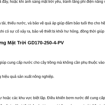
y, hoặc khi ánh sáng mặt trời yếu, tránh lãng phí điện năng và
tải, thiếu nước, và bảo vệ quá áp giúp đảm bảo tuổi thọ cho h
 có sự cố xảy ra, bảo vệ thiết bị khỏi hư hỏng, đồng thời giúp
ng Mặt Trời GD170-250-4-PV
giúp cung cấp nước cho cây trồng mà không cần phụ thuộc vào n
g hiệu quả sản xuất nông nghiệp.
 hoặc các khu vực biệt lập. Điều khiển bơm nước để cung cấp