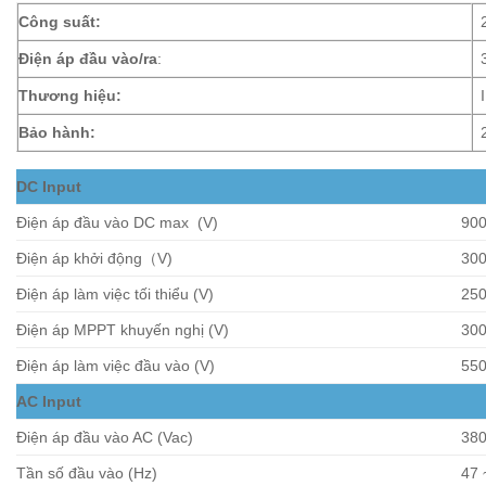
Công suất:
Điện áp đầu vào/ra
:
Thương hiệu:
Bảo hành:
DC Input
Điện áp đầu vào DC max (V)
90
Điện áp khởi động（V)
30
Điện áp làm việc tối thiểu (V)
25
Điện áp MPPT khuyến nghị (V)
300
Điện áp làm việc đầu vào (V)
55
AC Input
Điện áp đầu vào AC (Vac)
380
Tần số đầu vào (Hz)
47 