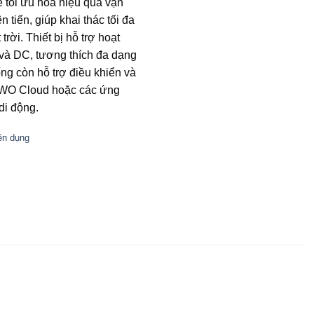
 tối ưu hóa hiệu quả vận
tiến, giúp khai thác tối đa
trời. Thiết bị hỗ trợ hoạt
 và DC, tương thích đa dạng
ng còn hỗ trợ điều khiển và
 IWO Cloud hoặc các ứng
 di động.
ên dụng