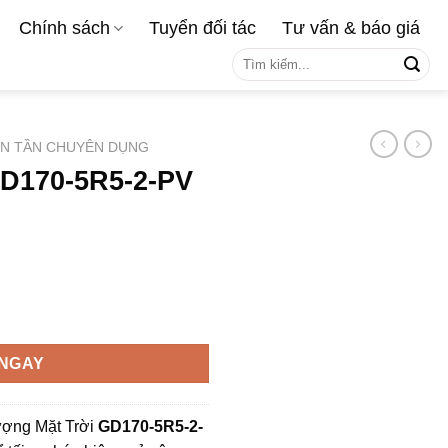
Chính sách
Tuyển đối tác
Tư vấn & báo giá
Tìm
kiếm:
ẾN TẦN CHUYÊN DỤNG
GD170-5R5-2-PV
 3 pha 220V số lượng
NGAY
ợng Mặt Trời
GD170-5R5-2-