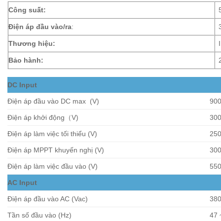
Công suất:
Điện áp đầu vào/ra
:
Thương hiệu:
Bảo hành:
DC Input
Điện áp đầu vào DC max (V)
90
Điện áp khởi động（V)
30
Điện áp làm việc tối thiểu (V)
25
Điện áp MPPT khuyến nghị (V)
300
Điện áp làm việc đầu vào (V)
55
AC Input
Điện áp đầu vào AC (Vac)
380
Tần số đầu vào (Hz)
47 