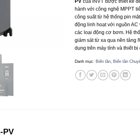
PV
của INVT được thiết kế để
hành với công nghệ MPPT tiên 
công suất từ hệ thống pin mặt 
động linh hoạt với nguồn AC
các loại động cơ bơm. Hệ thố
giám sát từ xa qua nền tảng
dụng trên máy tính và thiết bị
Danh mục:
Biến tần
,
Biến tần Chuy
2-PV