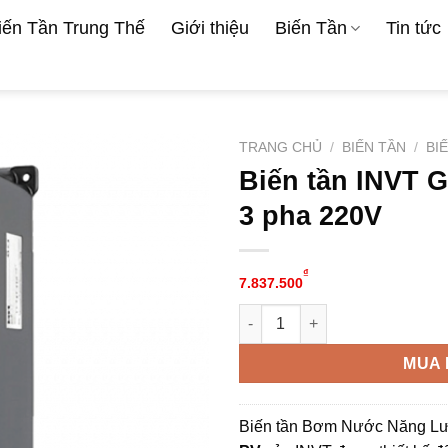
iến Tần Trung Thế
Giới thiệu
Biến Tần
Tin tức
TRANG CHỦ
/
BIẾN TẦN
/
BI
Biến tần INVT 
3 pha 220V
₫
7.837.500
Biến tần INVT GD170-5R5-2-PV
Alternative:
MUA 
Biến tần Bơm Nước Năng Lư