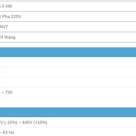
5.5 kW
3 Pha 220V
INVT
24 tháng
0
0
0
 – 750
0
V (-15%) ~ 440V (+10%)
~ 63 Hz