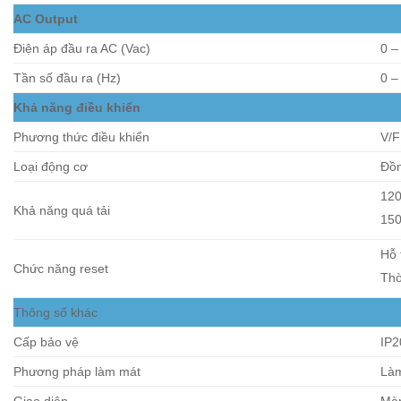
AC Output
Điện áp đầu ra AC (Vac)
0 –
Tần số đầu ra (Hz)
0 –
Khả năng điều khiển
Phương thức điều khiển
V/
Loại động cơ
Đồn
120
Khả năng quá tải
150
Hỗ 
Chức năng reset
Thờ
Thông số khác
Cấp bảo vệ
IP2
Phương pháp làm mát
Làm