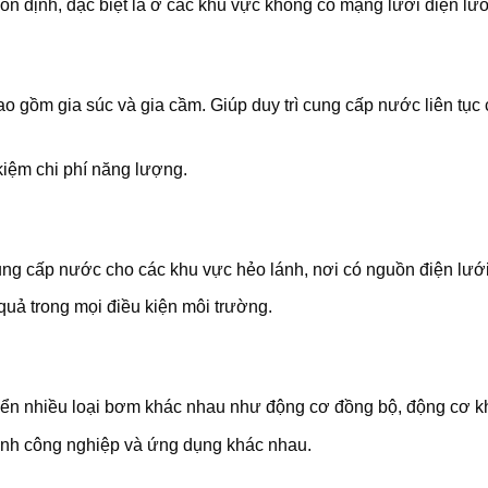
n định, đặc biệt là ở các khu vực không có mạng lưới điện lướ
o gồm gia súc và gia cầm. Giúp duy trì cung cấp nước liên tụ
 kiệm chi phí năng lượng.
ng cấp nước cho các khu vực hẻo lánh, nơi có nguồn điện lướ
u quả trong mọi điều kiện môi trường.
iển nhiều loại bơm khác nhau như động cơ đồng bộ, động cơ 
ngành công nghiệp và ứng dụng khác nhau.