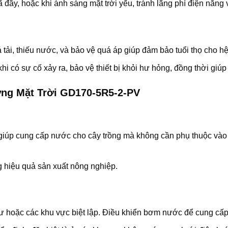
y, hoặc khi ánh sáng mặt trời yếu, tránh lãng phí điện năng và
tải, thiếu nước, và bảo vệ quá áp giúp đảm bảo tuổi thọ cho h
 có sự cố xảy ra, bảo vệ thiết bị khỏi hư hỏng, đồng thời giúp
ng Mặt Trời GD170-5R5-2-PV
giúp cung cấp nước cho cây trồng mà không cần phụ thuộc vào n
g hiệu quả sản xuất nông nghiệp.
 hoặc các khu vực biệt lập. Điều khiển bơm nước để cung cấp