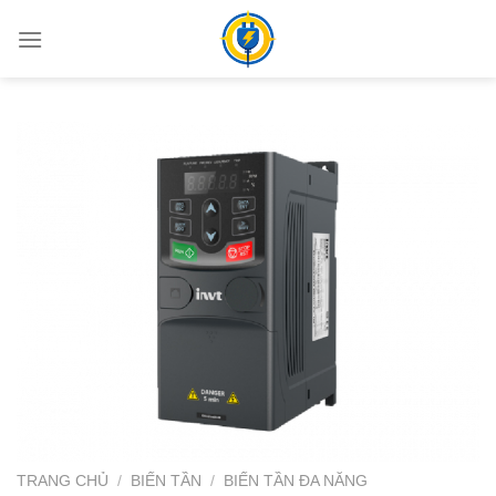
Bỏ
qua
nội
dung
TRANG CHỦ
/
BIẾN TẦN
/
BIẾN TẦN ĐA NĂNG