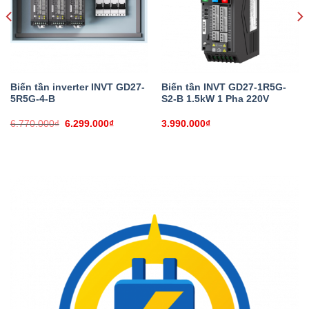
Biến tần inverter INVT GD27-
Biến tần INVT GD27-1R5G-
5R5G-4-B
S2-B 1.5kW 1 Pha 220V
Giá
Giá
6.770.000
₫
6.299.000
₫
3.990.000
₫
gốc
hiện
là:
tại
6.770.000₫.
là:
6.299.000₫.