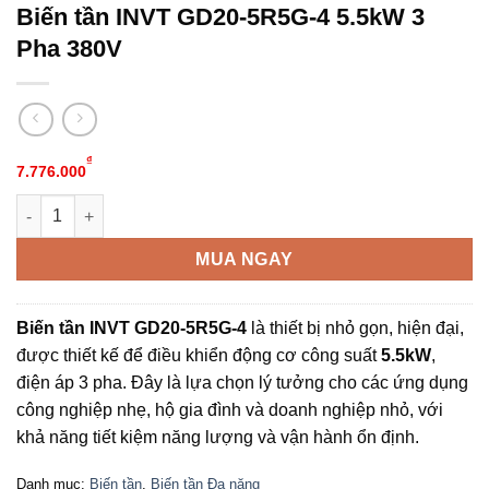
Biến tần INVT GD20-5R5G-4 5.5kW 3
Pha 380V
₫
7.776.000
Biến tần INVT GD20-5R5G-4 5.5kW 3 Pha 380V số lượng
Alternative:
MUA NGAY
Biến tần INVT GD20-5R5G-4
là thiết bị nhỏ gọn, hiện đại,
được thiết kế để điều khiển động cơ công suất
5.5kW
,
điện áp 3 pha. Đây là lựa chọn lý tưởng cho các ứng dụng
công nghiệp nhẹ, hộ gia đình và doanh nghiệp nhỏ, với
khả năng tiết kiệm năng lượng và vận hành ổn định.
Danh mục:
Biến tần
,
Biến tần Đa năng