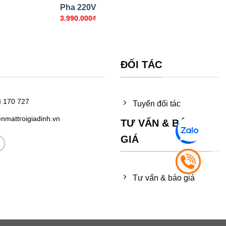
Pha 220V
3.990.000
₫
ĐỐI TÁC
 170 727
Tuyển đối tác
enmattroigiadinh.vn
TƯ VẤN & BÁO
GIÁ
Tư vấn & báo giá