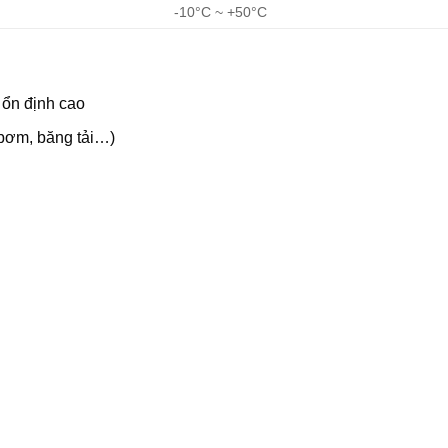
-10°C ~ +50°C
 ổn định cao
 bơm, băng tải…)