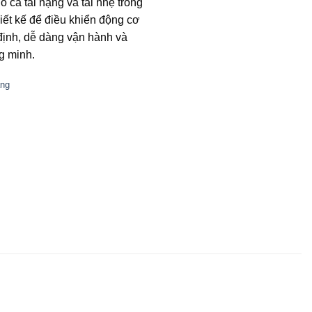
 cả tải nặng và tải nhẹ trong
iết kế để điều khiển động cơ
định, dễ dàng vận hành và
g minh.
ăng