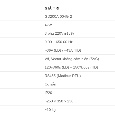
GIÁ TRỊ
GD200A-004G-2
4kW
3 pha 220V ±15%
0.00 – 650.00 Hz
~36A (LD) / ~43A (HD)
V/f, Vector không cảm biến (SVC)
120%/60s (LD) – 150%/60s (HD)
RS485 (Modbus RTU)
Có sẵn
IP20
~250 × 350 × 230 mm
~10 kg