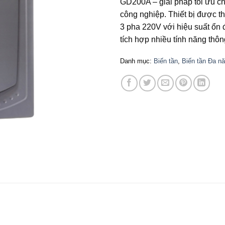
GD200A – giải pháp tối ưu cho
công nghiệp. Thiết bị được th
3 pha 220V với hiệu suất ổn 
tích hợp nhiều tính năng thôn
Danh mục:
Biến tần
,
Biến tần Đa n