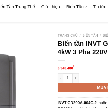
iến Tần Trung Thế
Giới thiệu
Biến Tần
Tin tức
TRANG CHỦ
/
BIẾN TẦN
/
BI
Biến tần INVT 
4kW 3 Pha 220V
₫
6.948.480
Biến tần INVT GD200A-004G-2
Alternative:
MUA 
INVT GD200A-004G-2
thuộc 