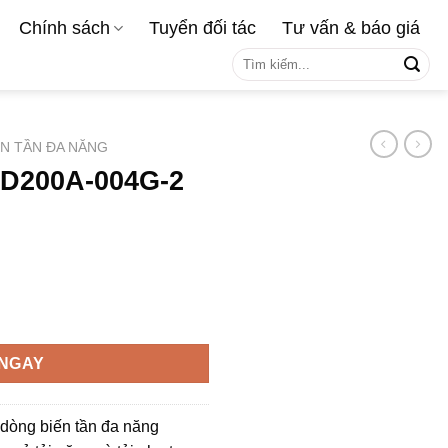
Chính sách
Tuyển đối tác
Tư vấn & báo giá
Tìm
kiếm:
ẾN TẦN ĐA NĂNG
GD200A-004G-2
 4kW 3 Pha 220V số lượng
NGAY
dòng biến tần đa năng